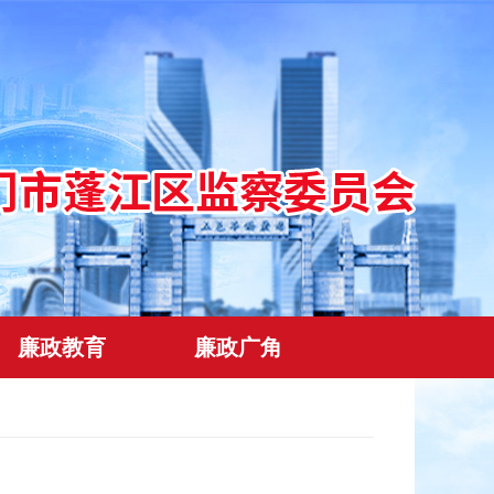
廉政教育
廉政广角