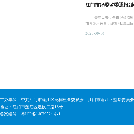
江门市纪委监委通报2
去年以来，全市纪检监察机关
加强警示教育，现将2起典型
服务券...
2020-09-10
主办单位：中共江门市蓬江区纪律检查委员会，江门市蓬江区监察委员会
地址：江门市蓬江区建设二路18号
备案编号：粤ICP备14029524号-1