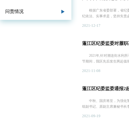
根据广东省委部署，省纪委监
问责情况
纪依法、实事求是，坚持失责
平，广...
2021-12-17
蓬江区纪委监委对履职
2021年,针对潮连街水利所
节期间，我区先后发生两起值
区纪委...
2021-11-08
蓬江区纪委监委通报2
中秋、国庆将至，为强化警示
组副书记、原副主席兼秘书长
用8190...
2021-09-19