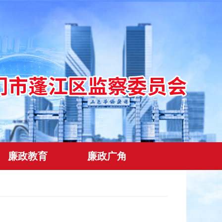
廉政教育
廉政广角